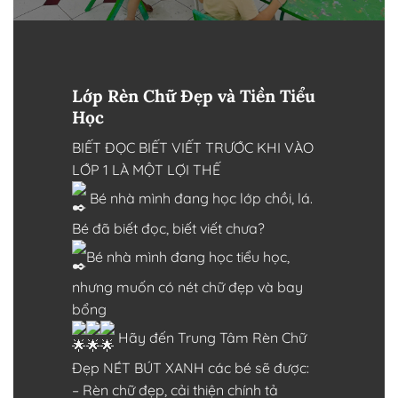
Lớp Rèn Chữ Đẹp và Tiền Tiểu
Học
BIẾT ĐỌC BIẾT VIẾT TRƯỚC KHI VÀO
LỚP 1 LÀ MỘT LỢI THẾ
Bé nhà mình đang học lớp chồi, lá.
Bé đã biết đọc, biết viết chưa?
Bé nhà mình đang học tiểu học,
nhưng muốn có nét chữ đẹp và bay
bổng
Hãy đến Trung Tâm Rèn Chữ
Đẹp NÉT BÚT XANH các bé sẽ được:
– Rèn chữ đẹp, cải thiện chính tả