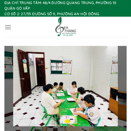
Chuyển
ĐỊA CHỈ TRUNG TÂM: 48/4 ĐƯỜNG QUANG TRUNG, PHƯỜNG 10
QUẬN GÒ VẤP
đến
CƠ SỞ 2: 27/35 ĐƯỜNG SỐ 9, PHƯỜNG AN HỘI ĐÔNG.
nội
dung