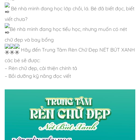
Bé nhà mình đang học lớp chồi, lá. Bé đã biết đọc, biết
viết chưa?
Bé nhà mình đang học tiểu học, nhưng muốn có nét
chữ đẹp và bay bổng
Hãy đến Trung Tâm Rèn Chữ Đẹp NÉT BÚT XANH
các bé sẽ được:
– Rèn chữ đẹp, cải thiện chính tả
– Bồi dưỡng kỹ năng đọc viết