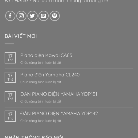
FA THĂNG - Nơi ươm mầm những tài năng trẻ
BÀI VIẾT MỚI
Piano điện Kawai CA65
17
Th5
ở
Chức năng bình luận bị tắt
Piano
điện
Piano điện Yamaha CL240
17
Kawai
Th5
ở
Chức năng bình luận bị tắt
CA65
Piano
điện
ĐÀN PIANO ĐIỆN YAMAHA YDP151
17
Yamaha
Th5
ở
Chức năng bình luận bị tắt
CL240
ĐÀN
PIANO
ĐÀN PIANO ĐIỆN YAMAHA YDP142
17
ĐIỆN
Th5
ở
Chức năng bình luận bị tắt
YAMAHA
ĐÀN
YDP151
PIANO
ĐIỆN
NHẬN THÔNG BÁO MỚI