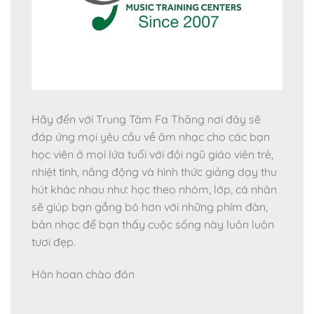
Hãy đến với Trung Tâm Fa Thăng nơi đây sẽ
đáp ứng mọi yêu cầu về âm nhạc cho các bạn
học viên ở mọi lứa tuổi với đội ngũ giáo viên trẻ,
nhiệt tình, năng động và hình thức giảng dạy thu
hút khác nhau như: học theo nhóm, lớp, cá nhân
sẽ giúp bạn gắng bó hơn với những phím đàn,
bản nhạc để bạn thấy cuộc sống này luôn luôn
tươi đẹp.
Hân hoan chào đón