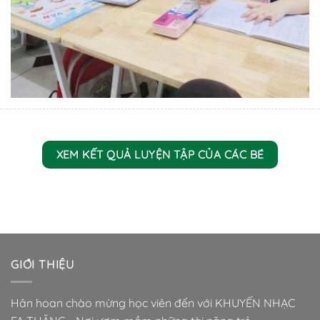
XEM KẾT QUẢ LUYỆN TẬP CỦA CÁC BÉ
GIỚI THIỆU
Hân hoan chào mừng học viên đến với KHUYẾN NHẠC