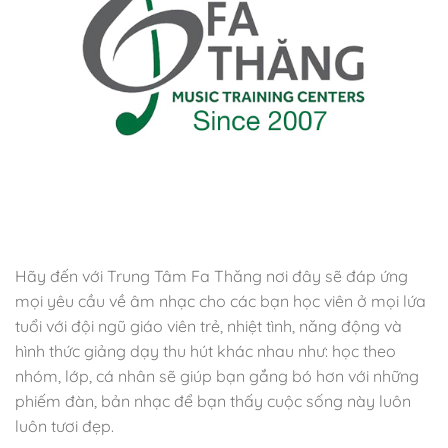
Hãy đến với Trung Tâm Fa Thăng nơi đây sẽ đáp ứng
mọi yêu cầu về âm nhạc cho các bạn học viên ở mọi lứa
tuổi với đội ngũ giáo viên trẻ, nhiệt tình, năng động và
hình thức giảng dạy thu hút khác nhau như: học theo
nhóm, lớp, cá nhân sẽ giúp bạn gắng bó hơn với những
phiếm đàn, bản nhạc để bạn thấy cuộc sống này luôn
luôn tươi đẹp.