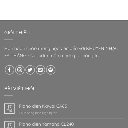
GIỚI THIỆU
Hân hoan chào mừng học viên đến với KHUYẾN NHẠC
FA THĂNG - Nơi ươm mầm những tài năng trẻ
BÀI VIẾT MỚI
Piano điện Kawai CA65
17
Th5
ở
Chức năng bình luận bị tắt
Piano
điện
Piano điện Yamaha CL240
17
Kawai