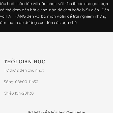
tấu hoặc hòa tấu với dàn nhạc .với kích thước nhỏ gọn bạn
có thể đem đến bất cứ nơi nào để chơi hoặc biểu diễn.. Đến
với FA THĂNG đến với bộ môn violin để trải nghiệm những
âm thanh du dương của đàn các bạn nhé.
THỜI GIAN HỌC
Từ thứ 2 đến chủ nhật
Sáng: 08h00-11h30
Chiều:15h-20h30
Sơ lược về khóa học đàn violin