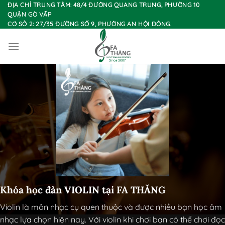
Chuyển
ĐỊA CHỈ TRUNG TÂM: 48/4 ĐƯỜNG QUANG TRUNG, PHƯỜNG 10
QUẬN GÒ VẤP
đến
CƠ SỞ 2: 27/35 ĐƯỜNG SỐ 9, PHƯỜNG AN HỘI ĐÔNG.
nội
dung
Khóa học đàn VIOLIN tại FA THĂNG
Violin là môn nhạc cụ quen thuộc và được nhiều bạn học âm
nhạc lựa chọn hiện nay. Với violin khi chơi bạn có thể chơi đọc