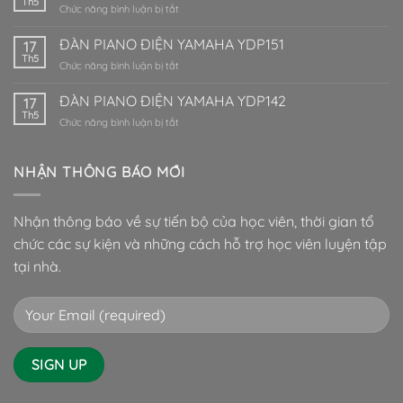
Th5
ở
Chức năng bình luận bị tắt
CA65
Piano
điện
ĐÀN PIANO ĐIỆN YAMAHA YDP151
17
Yamaha
Th5
ở
Chức năng bình luận bị tắt
CL240
ĐÀN
PIANO
ĐÀN PIANO ĐIỆN YAMAHA YDP142
17
ĐIỆN
Th5
ở
Chức năng bình luận bị tắt
YAMAHA
ĐÀN
YDP151
PIANO
ĐIỆN
NHẬN THÔNG BÁO MỚI
YAMAHA
YDP142
Nhận thông báo về sự tiến bộ của học viên, thời gian tổ
chức các sự kiện và những cách hỗ trợ học viên luyện tập
tại nhà.