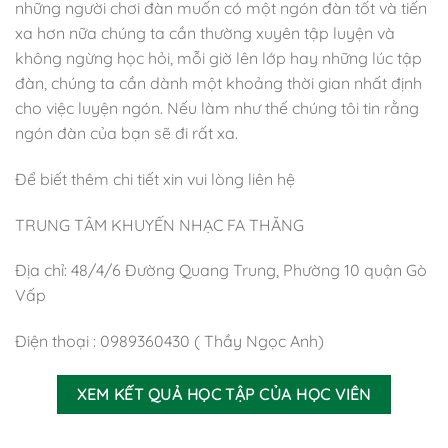
những người chơi đàn muốn có một ngón đàn tốt và tiến
xa hơn nữa chúng ta cần thường xuyên tập luyện và
không ngừng học hỏi, mỗi giờ lên lớp hay những lúc tập
đàn, chúng ta cần dành một khoảng thời gian nhất định
cho việc luyện ngón. Nếu làm như thế chúng tôi tin rằng
ngón đàn của bạn sẽ đi rất xa.
Để biết thêm chi tiết xin vui lòng liên hệ
TRUNG TÂM KHUYẾN NHẠC FA THĂNG
Địa chỉ: 48/4/6 Đường Quang Trung, Phường 10 quận Gò
Vấp
Điện thoại : 0989360430 ( Thầy Ngọc Anh)
XEM KẾT QUẢ HỌC TẬP CỦA HỌC VIÊN