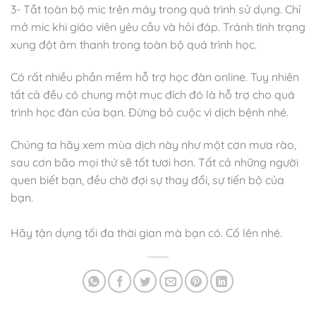
3- Tắt toàn bộ mic trên máy trong quá trình sử dụng. Chỉ
mở mic khi giáo viên yêu cầu và hỏi đáp. Tránh tình trạng
xung đột âm thanh trong toàn bộ quá trình học.
Có rất nhiều phần mềm hỗ trợ học đàn online. Tuy nhiên
tất cả đều có chung một mục đích đó là hỗ trợ cho quá
trình học đàn của bạn. Đừng bỏ cuộc vì dịch bệnh nhé.
Chúng ta hãy xem mùa dịch này như một cơn mưa rào,
sau cơn bão mọi thứ sẽ tốt tươi hơn. Tất cả những người
quen biết bạn, đều chờ đợi sự thay đổi, sự tiến bộ của
bạn.
Hãy tận dụng tối đa thời gian mà bạn có. Cố lên nhé.