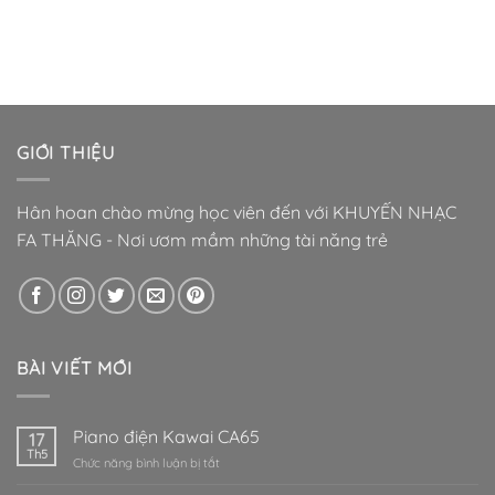
GIỚI THIỆU
Hân hoan chào mừng học viên đến với KHUYẾN NHẠC
FA THĂNG - Nơi ươm mầm những tài năng trẻ
BÀI VIẾT MỚI
Piano điện Kawai CA65
17
Th5
ở
Chức năng bình luận bị tắt
Piano