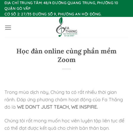
Chuyển
ĐỊA CHỈ TRUNG TÂM: 48/4 ĐƯỜNG QUANG TRUNG, PHƯỜNG 10
QUẬN GÒ VẤP
đến
CƠ SỞ 2: 27/35 ĐƯỜNG SỐ 9, PHƯỜNG AN HỘI ĐÔNG.
nội
dung
Học đàn online cùng phần mềm
Zoom
Trong mùa dịch này, Chúng ta có rất nhiều thời gian
rảnh. Đáp ứng phương châm hoạt động của Fa Thăng
đó là
WE DON’T JUST TEACH, WE INSPIRE.
Chúng tôi rất mong muốn học viên luyện tập liên tục để
có thể đạt được kết quả cho chính bản thân bạn.