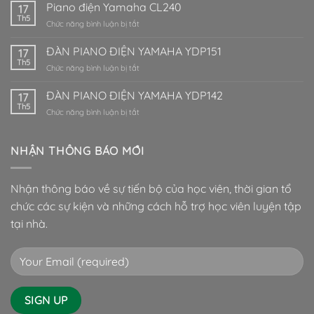
điện
Piano điện Yamaha CL240
17
Kawai
Th5
ở
Chức năng bình luận bị tắt
CA65
Piano
điện
ĐÀN PIANO ĐIỆN YAMAHA YDP151
17
Yamaha
Th5
ở
Chức năng bình luận bị tắt
CL240
ĐÀN
PIANO
ĐÀN PIANO ĐIỆN YAMAHA YDP142
17
ĐIỆN
Th5
ở
Chức năng bình luận bị tắt
YAMAHA
ĐÀN
YDP151
PIANO
ĐIỆN
NHẬN THÔNG BÁO MỚI
YAMAHA
YDP142
Nhận thông báo về sự tiến bộ của học viên, thời gian tổ
chức các sự kiện và những cách hỗ trợ học viên luyện tập
tại nhà.