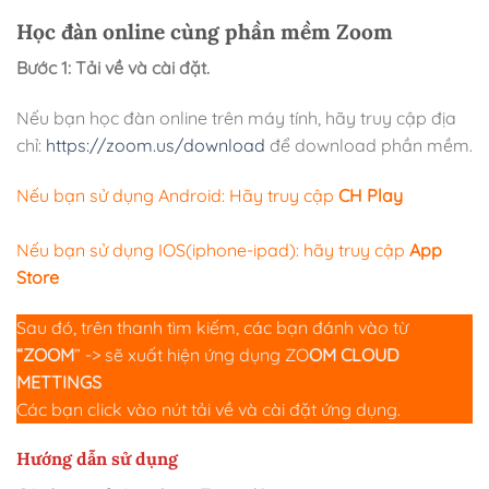
Học đàn online cùng phần mềm Zoom
Bước 1: Tải về và cài đặt.
Nếu bạn học đàn online trên máy tính, hãy truy cập địa
chỉ:
https://zoom.us/download
để download phần mềm.
Nếu bạn sử dụng Android: Hãy truy cập
CH Play
Nếu bạn sử dụng IOS(iphone-ipad): hãy truy cập
App
Store
Sau đó, trên thanh tìm kiếm, các bạn đánh vào từ
“ZOOM
” -> sẽ xuất hiện ứng dụng ZO
OM CLOUD
METTINGS
Các bạn click vào nút tải về và cài đặt ứng dụng.
Hướng dẫn sử dụng